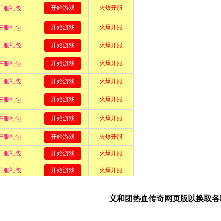
义和团热血传奇网页版以换取各职