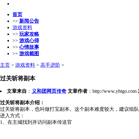
首页
>>
新闻公告
游戏资料
>>
玩家攻略
>>
游戏心得
>>
心情故事
>>
游戏截图
主页
>
游戏资料
>
高手进阶
>
过关斩将副本
文章来自
：
义和团网页传奇
文章作者
：http://www.yhtgo.com
过关斩将副本介绍：
过关斩将副本，也叫做打宝副本。这个副本难度较大，建议组队
进入方式：
1、在主城找到并访问副本传送官