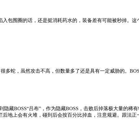
陷入包围圈的话，还是挺消耗药水的，装备差有可能被秒掉。这个
会出很多蛇，虽然攻击不高，但数量多了还是具有一定威胁的。BO
到隐藏BOSS“吕布”，作为隐藏BOSS，击败后掉落极大量的稀
栅栏后地上会有火堆，碰到后会按百分比掉血，注意规避。跟法正